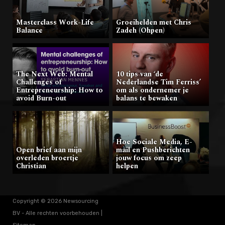
Masterclass Work-Life
Groeihelden met Chris
Balance
Zadeh (Ohpen)
The Next Web: Mental
10 tips van ‘de
Challenges of
Nederlandse Tim Ferriss’
Entrepreneurship: How to
om als ondernemer je
avoid Burn-out
balans te bewaken
Hoe Sociale Media, E-
Open brief aan mijn
mail en Pushberichten
overleden broertje
jouw focus om zeep
Christian
helpen
Copyright © 2026 Newsourcing
BV - Alle rechten voorbehouden |