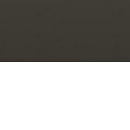
AUTHOR
Sebastian Mennes Mennes
Wat doet John de Mol om succesvol én gezond te blijven?
Sprout-auteur Sebastian Mennes vroeg het de ondernemer
tijdens een evenement in de Rotterdamse Ahoy.