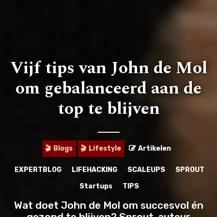
Vijf tips van John de Mol
ZOEKEN
om gebalanceerd aan de
LANGUAGE:
NL
EN
top te blijven
ALLE INHOUD
BLOGS
🎬
VIDEO
Blogs
Lifestyle
Artikelen
🎬
🎬
🎙️
PODCAST
EXPERTBLOG
LIFEHACKING
SCALEUPS
SPROUT
INTERVIEWS
Startups
TIPS
Wat doet John de Mol om succesvol én
TOOLS
gezond te blijven? Sprout-auteur