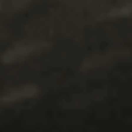
DE TOEKOMST
DUURZAAMHEID
🚀
✉️