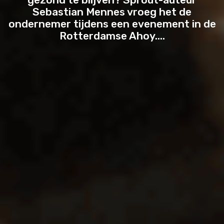
LIFESTYLE
Sebastian Mennes vroeg het de
ondernemer tijdens een evenement in de
HOW-TO
Rotterdamse Ahoy....
LIJSTJES
🖥️
MASTERCLASS