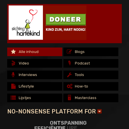
Alle inhoud
Alle inhoud
Blogs
Blogs
Alle inhoud
Blogs
🎬
🎬
🎙️
🎙️
Video
Video
Podcast
Podcast
🎬
🎙️
Video
Podcast
Interviews
Interviews
Tools
Tools
Interviews
Tools
Lifestyle
Lifestyle
How-to
How-to
Lifestyle
How-to
🖥️
🖥️
Lijstjes
Lijstjes
Masterclass
Masterclass
🖥️
Lijstjes
Masterclass
NO-NONSENSE PLATFORM FOR
FAILURE
ONTSPANNING