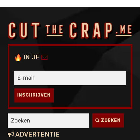
ALLE INHOUD
BLOGS
🎬
VIDEO
🎙️
PODCAST
IN JE
INTERVIEWS
TOOLS
LIFESTYLE
INSCHRIJVEN
HOW-TO
LIJSTJES
ZOEKEN
🖥️
MASTERCLASS
ADVERTENTIE