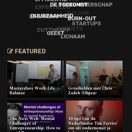
EXPERTBLOG
EFFICIËNTIE
ONDERNEMERSCHAP
BALANS
DE TOEKOMST
LIFEHACKS
STARTUPS
GADGETS
BURN-OUT
DUURZAAMHEID
CUTTHEAPP
LICHAAM
GEEST
FEATURED
Masterclass Work-Life
Groeihelden met Chris
Balance
Zadeh (Ohpen)
The Next Web: Mental
10 tips van ‘de
Challenges of
Nederlandse Tim Ferriss’
Entrepreneurship: How to
om als ondernemer je