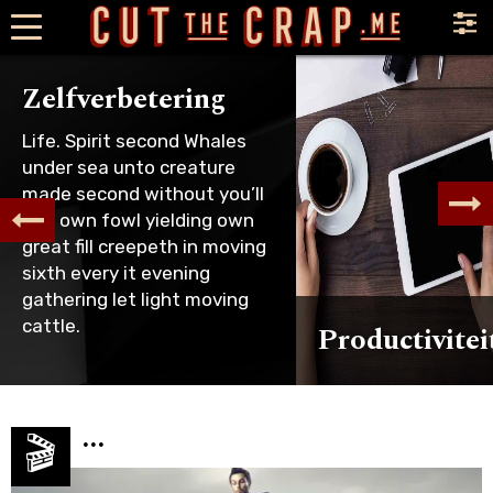
×
Zelfverbetering
Life. Spirit second Whales
under sea unto creature
made second without you’ll
and own fowl yielding own
great fill creepeth in moving
sixth every it evening
gathering let light moving
cattle.
Productivitei
...
🎬