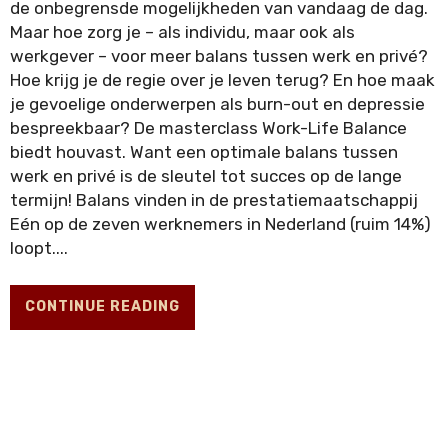
Gewoontes
de onbegrensde mogelijkheden van vandaag de dag.
Maar hoe zorg je – als individu, maar ook als
werkgever – voor meer balans tussen werk en privé?
Hoe krijg je de regie over je leven terug? En hoe maak
je gevoelige onderwerpen als burn-out en depressie
bespreekbaar? De masterclass Work-Life Balance
biedt houvast. Want een optimale balans tussen
werk en privé is de sleutel tot succes op de lange
termijn! Balans vinden in de prestatiemaatschappij
Eén op de zeven werknemers in Nederland (ruim 14%)
loopt....
Lifehacks
CONTINUE READING
DE TOEKOMST
DUURZAAMHEID
🚀
✉️
ZOEKEN
LANGUAGE:
NL
EN