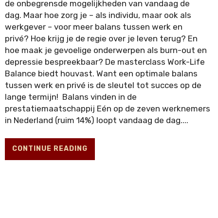
Habits
de onbegrensde mogelijkheden van vandaag de
dag. Maar hoe zorg je – als individu, maar ook als
werkgever – voor meer balans tussen werk en
privé? Hoe krijg je de regie over je leven terug? En
hoe maak je gevoelige onderwerpen als burn-out en
depressie bespreekbaar? De masterclass Work-Life
Balance biedt houvast. Want een optimale balans
tussen werk en privé is de sleutel tot succes op de
lange termijn! Balans vinden in de
prestatiemaatschappij Eén op de zeven werknemers
in Nederland (ruim 14%) loopt vandaag de dag....
Lifehacks
CONTINUE READING
BURN-OUT
CHILL-OUT
🔙
🚀
ZOEKEN
LANGUAGE:
NL
EN