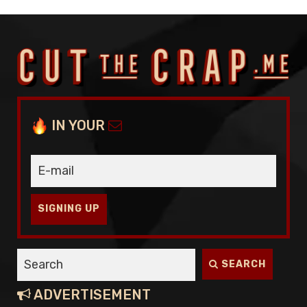
ALL
BLOGS
🎬
VIDEO
🎙️
PODCAST
IN YOUR
INTERVIEWS
TOOLS
LIFESTYLE
SIGNING UP
HOW-TO
LISTS
SEARCH
🖥️
MASTERCLASS
ADVERTISEMENT