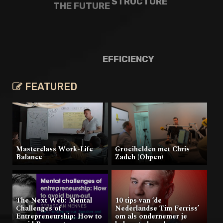
STRUCTURE
THE FUTURE
EFFICIENCY
FEATURED
Masterclass Work-Life
Groeihelden met Chris
Balance
Zadeh (Ohpen)
The Next Web: Mental
10 tips van ‘de
Challenges of
Nederlandse Tim Ferriss’
Entrepreneurship: How to
om als ondernemer je