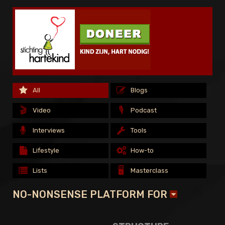
All
All
Blogs
Blogs
All
Blogs
🎬
🎬
🎙️
🎙️
Video
Video
Podcast
Podcast
🎬
🎙️
Video
Podcast
Interviews
Interviews
Tools
Tools
Interviews
Tools
Lifestyle
Lifestyle
How-to
How-to
Lifestyle
How-to
🖥️
🖥️
Lists
Lists
Masterclass
Masterclass
🖥️
Lists
Masterclass
NO-NONSENSE PLATFORM FOR