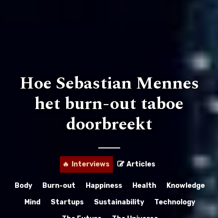
Hoe Sebastian Mennes
ZOEKEN
het burn-out taboe
LANGUAGE:
NL
EN
doorbreekt
ALL
BLOGS
Interviews
Articles
🔥
🎬
VIDEO
Body
Burn-out
Happiness
Health
Knowledge
🎙️
PODCAST
Mind
Startups
Sustainability
Technology
INTERVIEWS