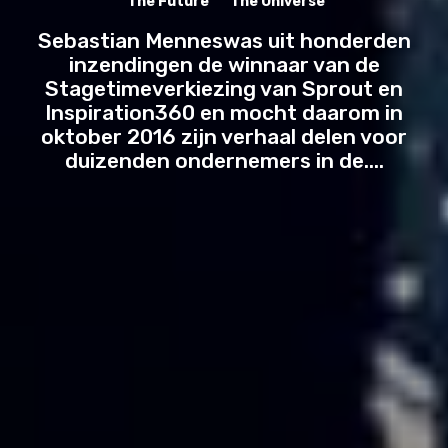
The Future
The Universe
TOOLS
Sebastian Menneswas uit honderden
inzendingen de winnaar van de
LIFESTYLE
Stagetimeverkiezing van Sprout en
Inspiration360 en mocht daarom in
HOW-TO
oktober 2016 zijn verhaal delen voor
duizenden ondernemers in de....
LISTS
🖥️
MASTERCLASS