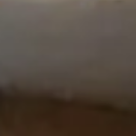
BURN-OUT
CHILL-OUT
🔙
🚀