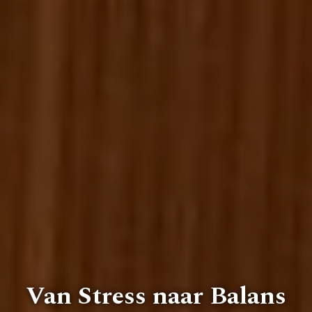
ZOEKEN
LANGUAGE:
NL
EN
ALL
Van Stress naar Balans