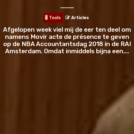
BLOGS
🎬
VIDEO
Tools
Articles
🖥️
🎙️
PODCAST
Afgelopen week viel mij de eer ten deel om
namens Movir acte de présence te geven
INTERVIEWS
op de NBA Accountantsdag 2018 in de RAI
TOOLS
Amsterdam. Omdat inmiddels bijna een....
LIFESTYLE
HOW-TO
LISTS
🖥️
MASTERCLASS