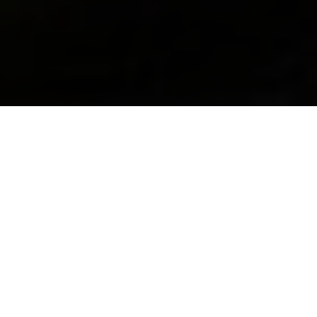
AUTHOR
Sebastian Mennes Mennes
Achteraf gezien weet Sebastian Mennes (34) maar
al te goed dat hij al jaren als een kip zonder kop
rondliep en te veel pannen op het vuur hield. Maar
eind 2010 zag hij nog geen vuiltje aan de lucht.
Sterker nog; het ging hem voor de wind, aangezien
hij tot de meest veelbelovende jonge ondernemers