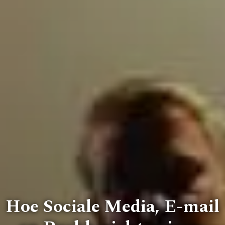
ZOEKEN
Hoe Sociale Media, E-mail
LANGUAGE:
NL
EN