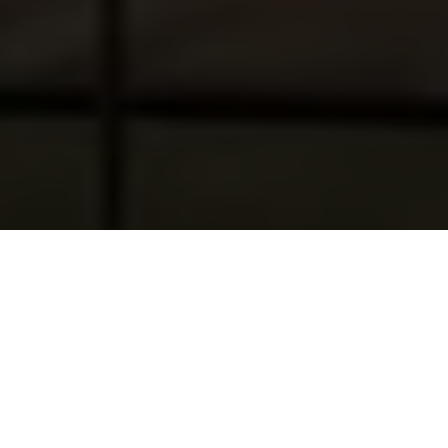
AUTHOR
Sebastian Mennes Mennes
–Transcript–
Ik hoorde net in de vorige sessie dat we gemiddeld 312 keer