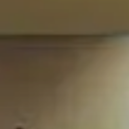
BURN-OUT
CHILL-OUT
🔙
🚀