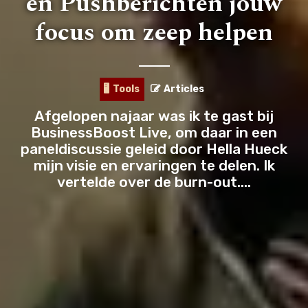
en Pushberichten jouw
ALL
focus om zeep helpen
BLOGS
🎬
VIDEO
🎙️
PODCAST
Tools
Articles
🖥️
INTERVIEWS
Afgelopen najaar was ik te gast bij
BusinessBoost Live, om daar in een
TOOLS
paneldiscussie geleid door Hella Hueck
mijn visie en ervaringen te delen. Ik
LIFESTYLE
vertelde over de burn-out....
HOW-TO
LISTS
🖥️
MASTERCLASS