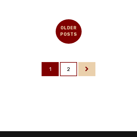
In onze veeleisende prestatiemaatschappij, die
wordt gedomineerd door technologie en eindeloze
informatiestromen, lopen steeds meer mensen
tegen de grenzen van hun....
OLDER
POSTS
CONTINUE READING
1
2