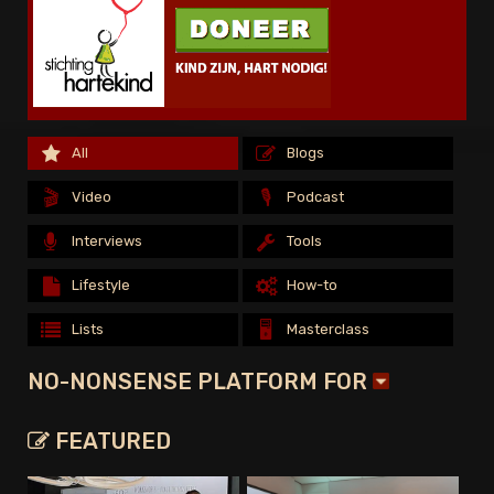
All
All
Blogs
Blogs
All
Blogs
🎬
🎬
🎙️
🎙️
Video
Video
Podcast
Podcast
🎬
🎙️
Video
Podcast
Interviews
Interviews
Tools
Tools
Interviews
Tools
Lifestyle
Lifestyle
How-to
How-to
Lifestyle
How-to
🖥️
🖥️
Lists
Lists
Masterclass
Masterclass
🖥️
Lists
Masterclass
NO-NONSENSE PLATFORM FOR
FEATURED