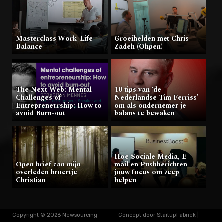
Masterclass Work-Life
Groeihelden met Chris
Balance
Zadeh (Ohpen)
The Next Web: Mental
10 tips van ‘de
Challenges of
Nederlandse Tim Ferriss’
Entrepreneurship: How to
om als ondernemer je
avoid Burn-out
balans te bewaken
Hoe Sociale Media, E-
Open brief aan mijn
mail en Pushberichten
overleden broertje
jouw focus om zeep
Christian
helpen
Copyright © 2026 Newsourcing
Concept door
StartupFabriek
|