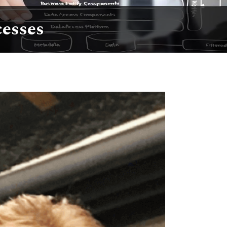
cesses
INESS
HARDWARE
HEALTH
KNOWLED

📰
🔥
💼