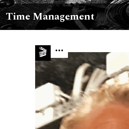
Time Management
...
🎬
CUTTHEAPP
EFFICIENCY
ENTREPRENEURSHIP
💼
📰
👨🏼‍💻
Habits