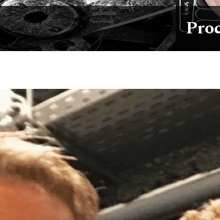
Pro
FOOD
GADGETS
HABITS
HAPP
✉️
🔙
👨🏼‍💻
