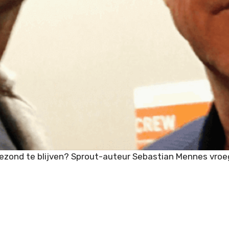
INTERVIEWS
TOOLS
LIFESTYLE
HOW-TO
LISTS
🖥️
MASTERCLASS
ezond te blijven? Sprout-auteur Sebastian Mennes vroe