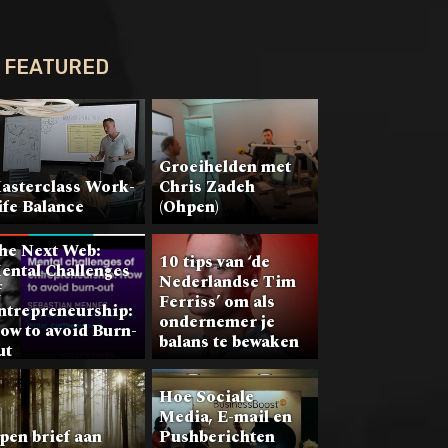
FEATURED
Groeihelden met
asterclass Work-
Chris Zadeh
ife Balance
(Ohpen)
he Next Web:
10 tips van ‘de
ental Challenges
Nederlandse Tim
f
Ferriss’ om als
ntrepreneurship:
ondernemer je
ow to avoid Burn-
balans te bewaken
ut
Hoe Sociale
Media, E-mail en
pen brief aan
Pushberichten