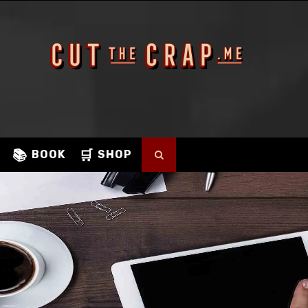
×
📚
🛒
BOOK
SHOP