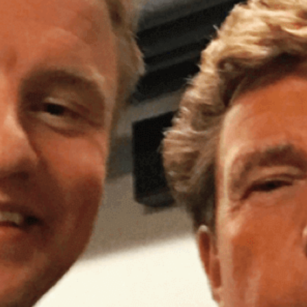
ZOEKEN
LANGUAGE:
NL
EN
ALL
BLOGS
🎬
VIDEO
🎙️
PODCAST