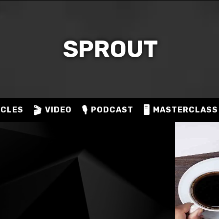
SPROUT
🎬
🎙️
🖥️
ICLES
VIDEO
PODCAST
MASTERCLASS